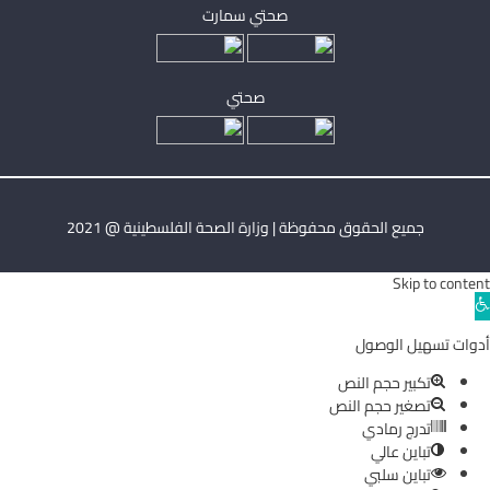
صحتي سمارت
صحتي
جميع الحقوق محفوظة | وزارة الصحة الفلسطينية @ 2021
Skip to content
Ope
toolba
أدوات تسهيل الوصول
تكبير حجم النص
تصغير حجم النص
تدرج رمادي
تباين عالي
تباين سلبي