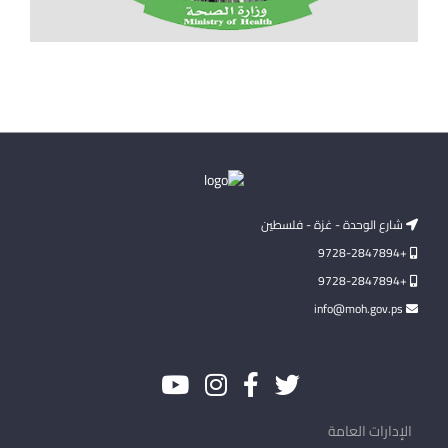
شارع الوحدة - غزة - فلسطين
+9728-2847894
+9728-2847894
info@moh.gov.ps
الإدارات العامة