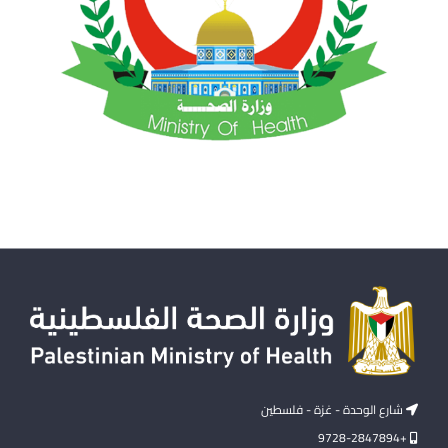
شارع الوحدة - غزة - فلسطين
+9728-2847894