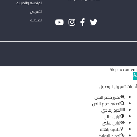
الهندسة والصيانة
التمريض
الصيدلية
Skip to content
Ope
toolba
أدوات تسهيل الوصول
تكبير حجم النص
تصغير حجم النص
تدرج رمادي
تباين عالي
تباين سلبي
خلفية باهتة
تحديد الروابط