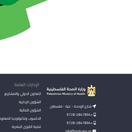
الإدارات العامة
التعاون الدولي والمشاريع
الشؤون الإدارية
شارع الوحدة - غزة - فلسطين
الشؤون المالية
+9728-2847894
الحاسوب وتكنولوجيا المعلو
+9728-2847894
تنمية القوى البشرية
info@moh.gov.ps