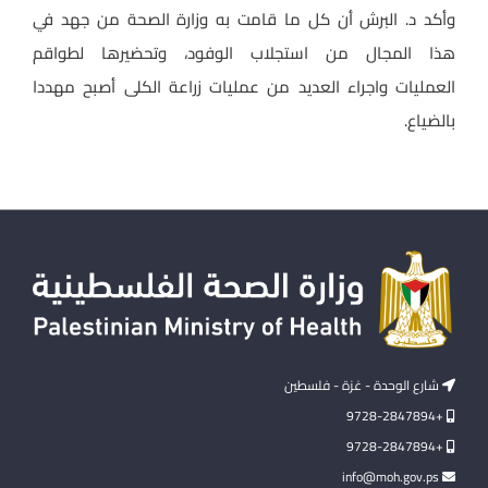
وأكد د. البرش أن كل ما قامت به وزارة الصحة من جهد في
هذا المجال من استجلاب الوفود، وتحضيرها لطواقم
العمليات واجراء العديد من عمليات زراعة الكلى أصبح مهددا
بالضياع.
شارع الوحدة - غزة - فلسطين
+9728-2847894
+9728-2847894
info@moh.gov.ps