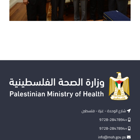
شارع الوحدة - غزة - فلسطين
+9728-2847894
+9728-2847894
info@moh.gov.ps