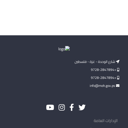
شارع الوحدة - غزة - فلسطين
+9728-2847894
+9728-2847894
info@moh.gov.ps
الإدارات العامة