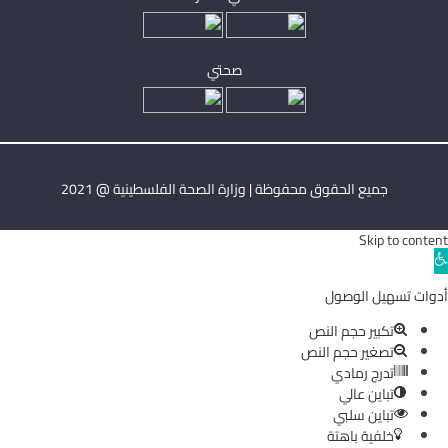
صحتي
جميع الحقوق محفوظة | وزارة الصحة الفلسطينية @ 2021
Skip to content
Ope
toolba
أدوات تسهيل الوصول
تكبير حجم النص
تصغير حجم النص
تدرج رمادي
تباين عالي
تباين سلبي
خلفية باهتة