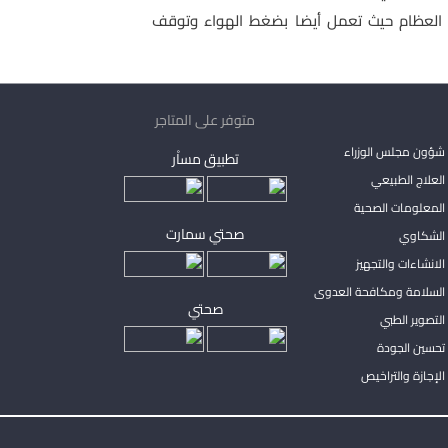
هزة التي تعمل بضغط الهواء، إضافة لتوقف أجهزة ال Drill الخاصة بعمليات العظام حيث تعمل أيضا بضغط الهواء وتوقف
متوفر على المتاجر
شؤون مجلس الوزراء
تطبيق مساْر
لعلاج الطبيعي
المعلومات الصحية
صحتي سمارت
الشكاوي
لانشاءات والتجهيز
السلامة ومكافحة العدوى
صحتي
لتصوير الطبي
تحسين الجودة
لإجازة والتراخيص