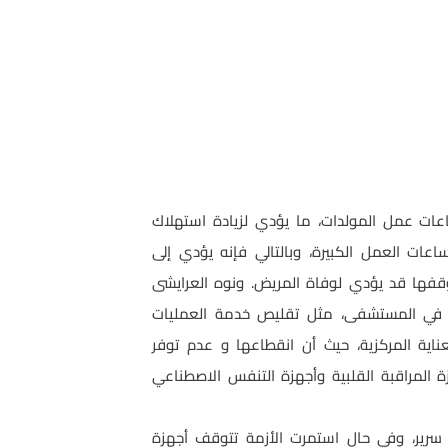
اعات عمل المولدات، ما يؤدي لزيادة استهلاك
عات العمل الكبيرة، وبالتالي فإنه يؤدي إلى
ها قد يؤدي لوفاة المريض. ونوه العرايشى
ة في المستشفى، مثل تقليص خدمة العمليات
ية المركزية، حيث أن انقطاعها و عدم توفر
المراقبة القلبية وأجهزة التنفس الاصطناعي
يذكر أن سعة استيعاب قسم العناية المركزة في الوقت (الطبيعي) هي 8 أسره وفي حالات الطوارئ تصل إلى 11 سرير، وفي حال استمرت الأزمة تتوقف أجهزة