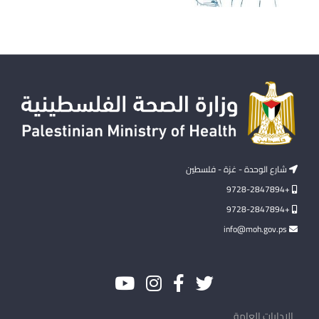
شارع الوحدة - غزة - فلسطين
+9728-2847894
+9728-2847894
info@moh.gov.ps
الإدارات العامة