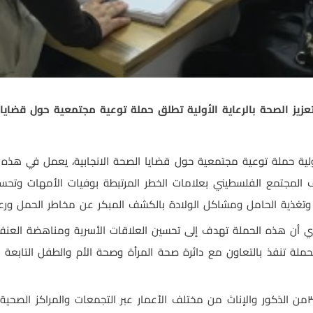
عزيز الصحة بالرعاية الأولية تطلق حملة توعية مجتمعية حول قضايا 
الاولية حملة توعية مجتمعية حول قضايا الصحة الانجابية، يعمل في هذ
 المجتمع الفلسطيني بعلامات الخطر المرتبطة بوفيات الأمهات وتح
غذية الحامل ومشاكل الولادة بالكشف المبكر عن مخاطر الحمل ورعاي
ري أن هذه الحملة تهدف إلى تحسين العلاقات الأسرية ومناهضة العنف 
لحملة تنفذ بالتعاون مع دائرة صحة المرأة وصحة الأم والطفل التابعة ل
وأشار أ.الكريري أنه من المتوقع الوصول ل ٣٠٠٠من الذكور والإناث من مختلف الأعمار عبر التج