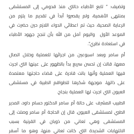
وتضيف: ” تابع الأطباء حالتي منذ قدومي إلى المستشفى
بمنتهى الأهمية، ولم يقصروا أبداً في تقديم ما يلزم من
الرعاية الصحية، حيث تم اعطائي الدواء اللازم حين حضرت في
الموعد الأول واليوم آمل من الله بأن تنجح جهود الأطباء
في استعادة نظري”.
أم سامر وبعد اسبوعين من اجرائها للعملية وخلال اتصال
معها، قالت إن تحسن سريع بدأ بالظهور على عينها التي اجرت
فيها العملية وأنها باتت قادرة على قضاء حاجتها معتمدة
على ذاتها، موجهة شكرها للطواقم الطبية في مستشفى
العيون التي اجرت لها العملية بنجاح.
الطبيب المشرف على حالة أم سامر الدكتور حسام داود، المدير
الطبي لمستشفى العيون، قال إن الحاجة أم سامر وصلت إلى
المستشفى وهي تعاني من ذوبان في القرنية بسبب
الالتهابات الشديدة التي كانت تعاني منها، وهو ما أسفر