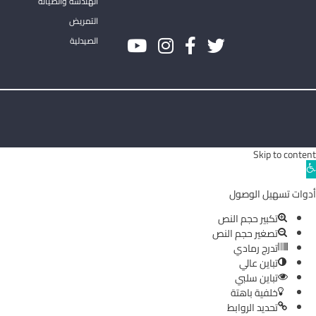
الهندسة والصيانة
التمريض
الصيدلية
Skip to content
Ope
toolba
أدوات تسهيل الوصول
تكبير حجم النص
تصغير حجم النص
تدرج رمادي
تباين عالي
تباين سلبي
خلفية باهتة
تحديد الروابط