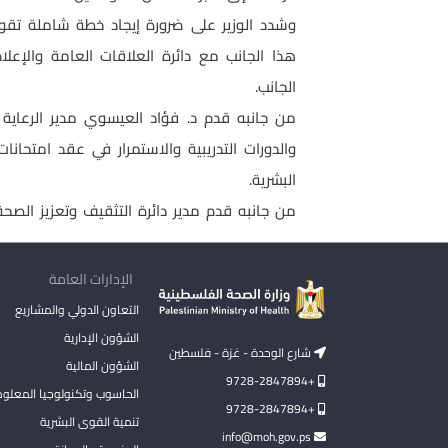
وشدد الوزير على ضرورة إيجاد خطة شاملة تقوم
هذا الجانب مع دائرة العلاقات العامة والإع
الجانب.
من جانبه قدم د. فؤاد العيسوي مدير الرعاية 
والدورات التدريبية والاستمرار في عقد امتح
البشرية.
من جانبه قدم مدير دائرة التثقيف وتعزيز الصحة
الإدارات العامة
التعاون الدولي والمشاريع
الشؤون الإدارية
شارع الوحدة - غزة - فلسطين
الشؤون المالية
+9728-2847894
الحاسوب وتكنولوجيا المعلو
+9728-2847894
تنمية القوى البشرية
info@moh.gov.ps