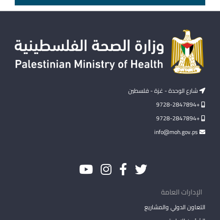
شارع الوحدة - غزة - فلسطين
+9728-2847894
+9728-2847894
info@moh.gov.ps
الإدارات العامة
التعاون الدولي والمشاريع