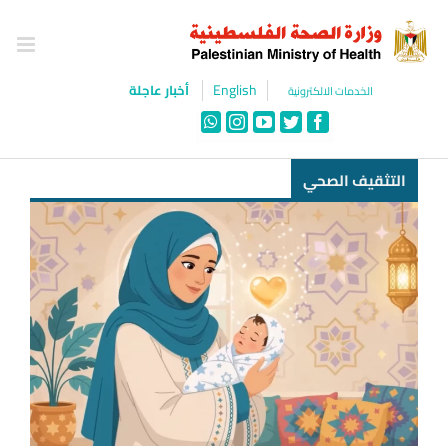
Ski
t
conten
English
أخبار عاجلة
الخدمات الالكترونية
WhatsApp
Instagram
YouTube
Twitter
Facebook
التثقيف الصحي