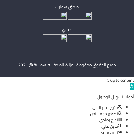
صحتي سمارت
صحتي
جميع الحقوق محفوظة | وزارة الصحة الفلسطينية @ 2021
Skip to content
Ope
toolba
أدوات تسهيل الوصول
تكبير حجم النص
تصغير حجم النص
تدرج رمادي
تباين عالي
تباين سلبي