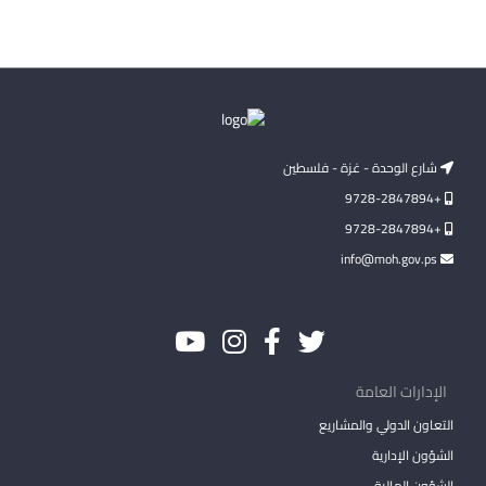
شارع الوحدة - غزة - فلسطين
+9728-2847894
+9728-2847894
info@moh.gov.ps
الإدارات العامة
التعاون الدولي والمشاريع
الشؤون الإدارية
الشؤون المالية