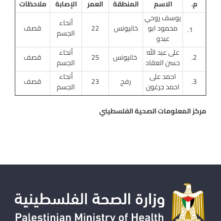
م.
الاسم
المنطقة
العمر
الإصابة
ملاحظات
يوسف روحي
أنحاء
محمود ابو
خانيونس
22
قصف
الجسم
عبدو
على عبد الله
أنحاء
2.
خانيونس
25
قصف
حسن العقاد
الجسم
احمد على
أنحاء
3.
رفح
23
قصف
احمد جرغون
الجسم
مركز المعلومات الصحية الفلسطيني