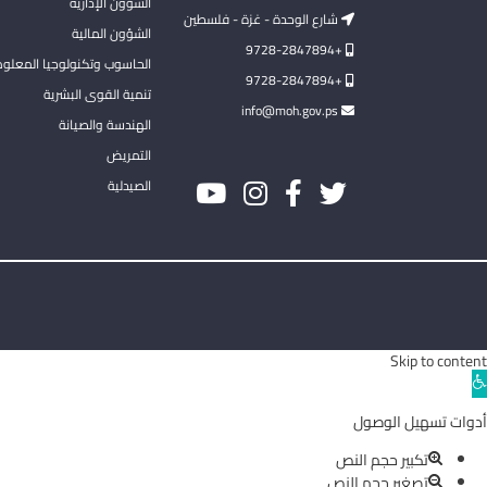
الشؤون الإدارية
شارع الوحدة - غزة - فلسطين
الشؤون المالية
+9728-2847894
الحاسوب وتكنولوجيا المعلو
+9728-2847894
تنمية القوى البشرية
info@moh.gov.ps
الهندسة والصيانة
التمريض
الصيدلية
Skip to content
Ope
toolba
أدوات تسهيل الوصول
تكبير حجم النص
تصغير حجم النص