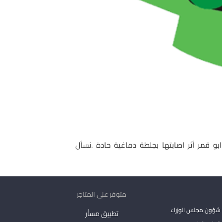
و قمر أثر اصابتها بجلطة دماغية حادة .نسأل
متوفر على المتاجر
شؤون مجلس الوزراء
تطبيق مساْر