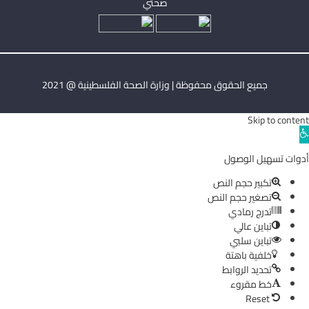
صحتي
جميع الحقوق محفوظة | وزارة الصحة الفلسطينية @ 2021
Skip to content
Ope
toolba
أدوات تسهيل الوصول
تكبير حجم النص
تصغير حجم النص
تدرج رمادي
تباين عالي
تباين سلبي
خلفية باهتة
تحديد الروابط
خط مقروء
Reset