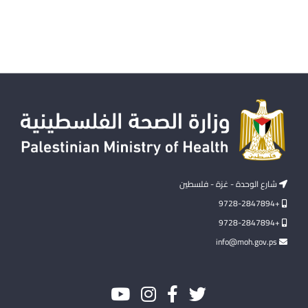
شارع الوحدة - غزة - فلسطين
+9728-2847894
+9728-2847894
info@moh.gov.ps