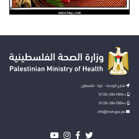
شارع الوحدة - غزة - فلسطين
+9728-2847894
+9728-2847894
info@moh.gov.ps