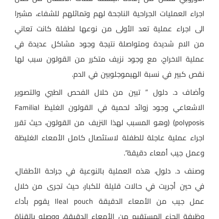
اجراء العمليات الجراحية الناجحة لهم وتماثلهم للشفاء، مشيرا
الى اجراء عملية تعد الأولى من نوعها لطفلة كانت تعاني
من الام شديدة ومتواصلة نتيجة وجود مشاكل عديدة في
عملية الاخراج، مع وجود نزيف متكرر من القولون سبب لها
نقص كبير في نسبة الهيموجلوبين في الدم.
وأضاف د. دلول ” تبين من خلال الفحص الطبي والتصوير
الاشعاعي وجود زوائد لحمية في القولون الغليظ Familial
polyposis) (وهو المسبب لهذا النزيف من القولون، حيث تقرر
اجراء عملية عاجلة للطفلة لاستئصال كامل الأمعاء الغليظة
وعمل جيب أمعاء دقيقة”.
وصنف د. دلول، هذه العملية بالنوعية في جراحة الأطفال،
في حين أجريت في حالات قليلة للكبار، حيث تجرى من خلال
عمل جيب من الأمعاء الدقيقة Ileal pouch يقوم بأداء
وظيفة الجزء المستقيم من الأمعاء الدقيقة، ووصله بالقناة