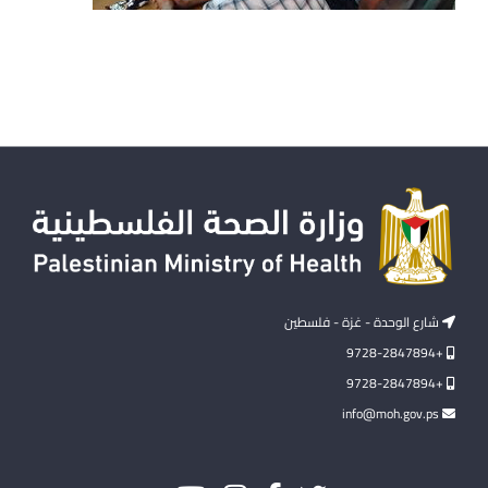
شارع الوحدة - غزة - فلسطين
+9728-2847894
+9728-2847894
info@moh.gov.ps