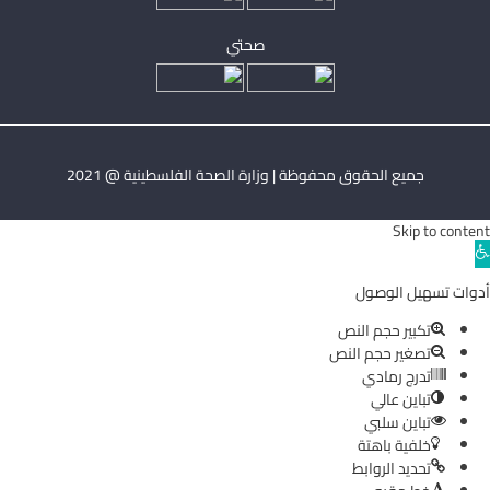
صحتي
جميع الحقوق محفوظة | وزارة الصحة الفلسطينية @ 2021
Skip to content
Ope
toolba
أدوات تسهيل الوصول
تكبير حجم النص
تصغير حجم النص
تدرج رمادي
تباين عالي
تباين سلبي
خلفية باهتة
تحديد الروابط