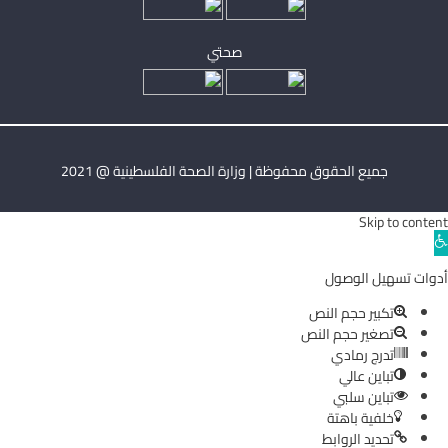
صحتي
جميع الحقوق محفوظة | وزارة الصحة الفلسطينية @ 2021
Skip to content
Ope
toolba
أدوات تسهيل الوصول
تكبير حجم النص
تصغير حجم النص
تدرج رمادي
تباين عالي
تباين سلبي
خلفية باهتة
تحديد الروابط