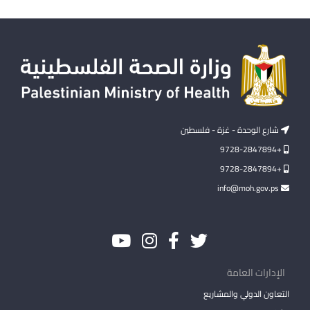
شارع الوحدة - غزة - فلسطين
+9728-2847894
+9728-2847894
info@moh.gov.ps
الإدارات العامة
التعاون الدولي والمشاريع