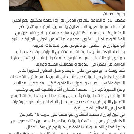
وزارة الصحة/
عقدت الادارة العامة للتعاون الدولي بوزارة الصحة بمكتبها يوم امس
اجتماعا تنسيقيا مع وكالة التعاون والتنسيق التركية (تيكا)، وحضر
الاجتماع كلا من محمد أكتشاي مساعد منسق برنامج فلسطين في
الوكالة و م. نجاتي البكري ، ومدير عام التعاون الدولي بالوزارة د. اشرف
أبو مهادي ،وأ. سامي ابو ناموس مدير العلاقات العربية .
وذلك لمتابعة مشاريع الوكالة المنفذة في الوزارة، حيث أطلع د. ابو
مهادي الوكالة على سير المشاريع المنفذة والأزمات التي تعاني منها
الوزارة، من نقص في الادوية والتحويلات الطبية وغيرها.
كما وبحث د. ابو مهادي خلال الاجتماع سبل التعاون لتطوير الكادر
الطبي العامل في الوزارة من خلال منح التدريب ،لا سيما في التخصصات
النادرة،ولكسب الخبرات والمهارات المتطورة في العديد من المجالات.
ومن الجدير ذكره بان ا. محمد أكتشاي أشاد بأهمية التدريب وكسب
الخبرات لدى طاقم الوزارة وأكد على بحث هذا الامر مع الوكالة، لتوفير
التمويل اللازم لتريب متخصصين من خلال الابتعاث وجلب كوادر وخبرات
للعمل في القطاع الصحي بغزة.
في حين أبدى ا. محمد أكتشاي موافقته على تدريب 15 كادر من
العاملين في مجال الاشعة بالوزارة، وذلك بجلب مدربين متخصصين من
خارج القطاع للتدريب والاستفادة من خبراتهم في هذا المجال.
وفي نهاية اللقاء شكر د. ابو مهادي وفد الوكالة على جهودهم الطيبة