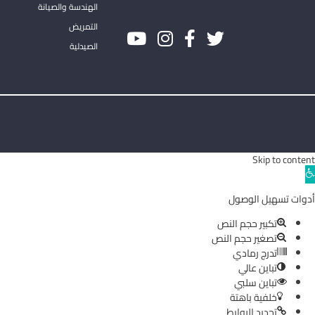
الهندسة والصيانة
التمريض
الصيدلية
Skip to content
Ope
toolba
أدوات تسهيل الوصول
تكبير حجم النص
تصغير حجم النص
تدرج رمادي
تباين عالي
تباين سلبي
خلفية باهتة
تحديد الروابط