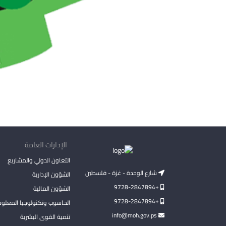
الإدارات العامة
التعاون الدولي والمشاريع
شارع الوحدة - غزة - فلسطين
الشؤون الإدارية
+9728-2847894
الشؤون المالية
+9728-2847894
الحاسوب وتكنولوجيا المعلو
info@moh.gov.ps
تنمية القوى البشرية