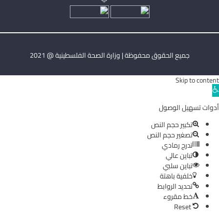
جميع الحقوق محفوظة | وزارة الصحة الفلسطينية @ 2021
Skip to content
Ope
toolba
أدوات تسهيل الوصول
تكبير حجم النص
تصغير حجم النص
تدرج رمادي
تباين عالي
تباين سلبي
خلفية باهتة
تحديد الروابط
خط مقروء
Reset