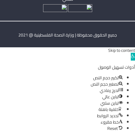
جميع الحقوق محفوظة | وزارة الصحة الفلسطينية @ 2021
Skip to content
Ope
toolba
أدوات تسهيل الوصول
تكبير حجم النص
تصغير حجم النص
تدرج رمادي
تباين عالي
تباين سلبي
خلفية باهتة
تحديد الروابط
خط مقروء
Reset