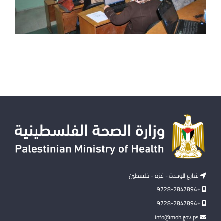
شارع الوحدة - غزة - فلسطين
+9728-2847894
+9728-2847894
info@moh.gov.ps