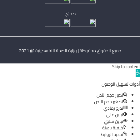
صحتي
جميع الحقوق محفوظة | وزارة الصحة الفلسطينية @ 2021
Skip to content
Ope
toolba
أدوات تسهيل الوصول
تكبير حجم النص
تصغير حجم النص
تدرج رمادي
تباين عالي
تباين سلبي
خلفية باهتة
تحديد الروابط