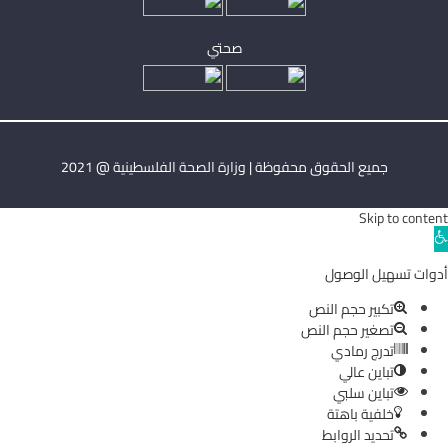
صحتي
جميع الحقوق محفوظة | وزارة الصحة الفلسطينية @ 2021
Skip to content
Ope
toolba
أدوات تسهيل الوصول
تكبير حجم النص
تصغير حجم النص
تدرج رمادي
تباين عالي
تباين سلبي
خلفية باهتة
تحديد الروابط