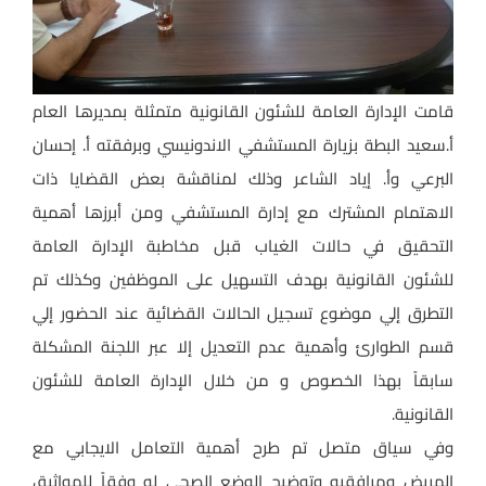
قامت الإدارة العامة للشئون القانونية متمثلة بمديرها العام
أ.سعيد البطة بزيارة المستشفي الاندونيسي وبرفقته أ. إحسان
البرعي وأ. إياد الشاعر وذلك لمناقشة بعض القضايا ذات
الاهتمام المشترك مع إدارة المستشفي ومن أبرزها أهمية
التحقيق في حالات الغياب قبل مخاطبة الإدارة العامة
للشئون القانونية بهدف التسهيل على الموظفين وكذلك تم
التطرق إلي موضوع تسجيل الحالات القضائية عند الحضور إلي
قسم الطوارئ وأهمية عدم التعديل إلا عبر اللجنة المشكلة
سابقاً بهذا الخصوص و من خلال الإدارة العامة للشئون
القانونية.
وفي سياق متصل تم طرح أهمية التعامل الايجابي مع
المريض ومرافقيه وتوضيح الوضع الصحي له وفقاً للمواثيق