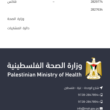
2829774 – فاكس
2827634
وزارة الصحة
دائرة المشتريات
شارع الوحدة - غزة - فلسطين
+9728-2847894
+9728-2847894
info@moh.gov.ps