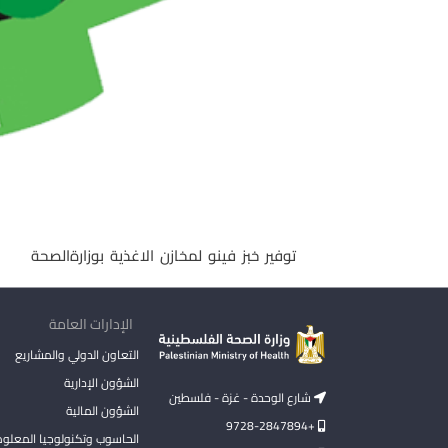
توفير خبز فينو لمخازن الاغذية بوزارةالصحة
الإدارات العامة
التعاون الدولي والمشاريع
الشؤون الإدارية
شارع الوحدة - غزة - فلسطين
الشؤون المالية
+9728-2847894
الحاسوب وتكنولوجيا المعلو