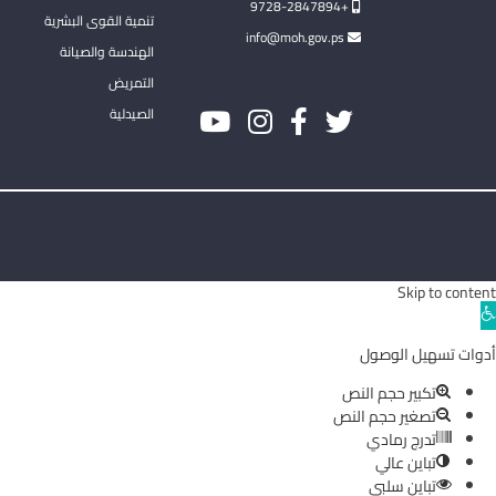
+9728-2847894
تنمية القوى البشرية
info@moh.gov.ps
الهندسة والصيانة
التمريض
الصيدلية
Skip to content
Ope
toolba
أدوات تسهيل الوصول
تكبير حجم النص
تصغير حجم النص
تدرج رمادي
تباين عالي
تباين سلبي