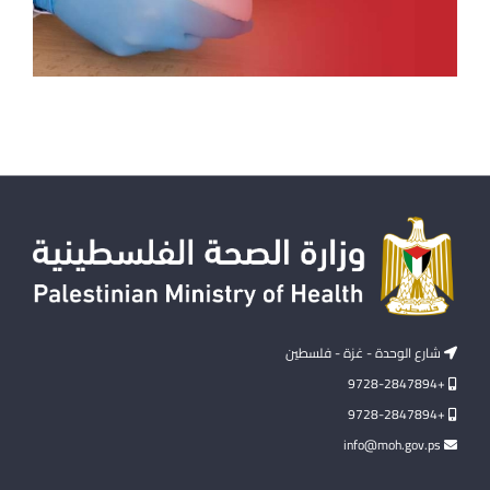
شارع الوحدة - غزة - فلسطين
+9728-2847894
+9728-2847894
info@moh.gov.ps