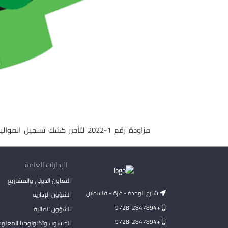
مزاودة رقم 1-2022 لتأجير كشك تسجيل المواليد – ناصر
الإدارات العامة
التعاون الدولي والمشاريع
شارع الوحدة - غزة - فلسطين
الشؤون الإدارية
+9728-2847894
الشؤون المالية
+9728-2847894
الحاسوب وتكنولوجيا المعلو