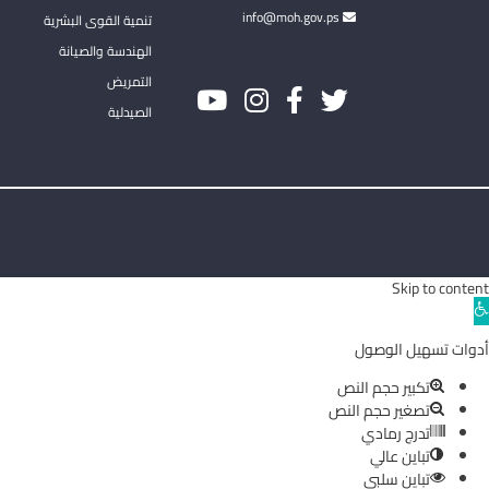
info@moh.gov.ps
تنمية القوى البشرية
الهندسة والصيانة
التمريض
الصيدلية
Skip to content
Ope
toolba
أدوات تسهيل الوصول
تكبير حجم النص
تصغير حجم النص
تدرج رمادي
تباين عالي
تباين سلبي