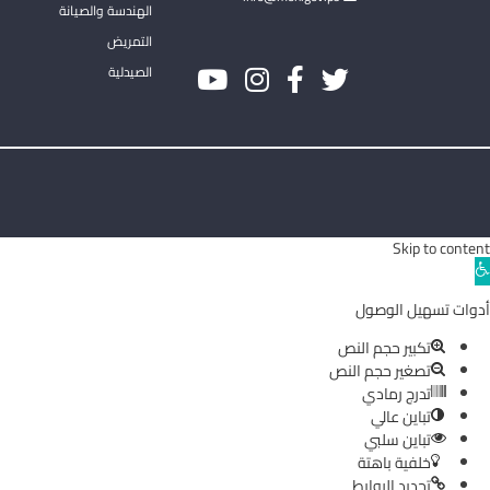
الهندسة والصيانة
التمريض
الصيدلية
Skip to content
Ope
toolba
أدوات تسهيل الوصول
تكبير حجم النص
تصغير حجم النص
تدرج رمادي
تباين عالي
تباين سلبي
خلفية باهتة
تحديد الروابط