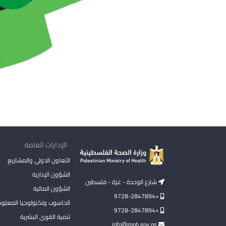
الإدارات العامة
التعاون الدولي والمشاريع
الشؤون الإدارية
شارع الوحدة - غزة - فلسطين
الشؤون المالية
+9728-2847894
الحاسوب وتكنولوجيا المعلو
+9728-2847894
تنمية القوى البشرية
info@moh.gov.ps