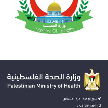
شارع الوحدة - غزة - فلسطين
+9728-2847894