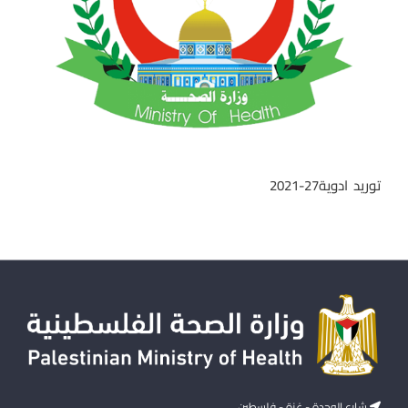
توريد ادوية27-2021
شارع الوحدة - غزة - فلسطين