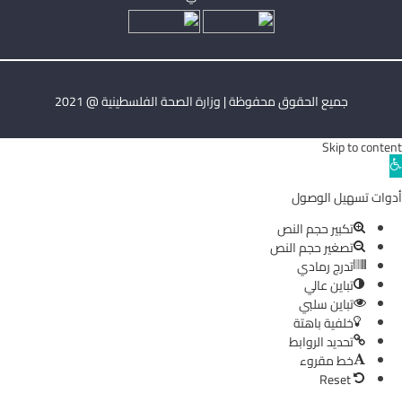
جميع الحقوق محفوظة | وزارة الصحة الفلسطينية @ 2021
Skip to content
Ope
toolba
أدوات تسهيل الوصول
تكبير حجم النص
تصغير حجم النص
تدرج رمادي
تباين عالي
تباين سلبي
خلفية باهتة
تحديد الروابط
خط مقروء
Reset