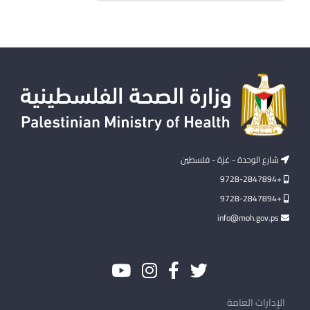
شارع الوحدة - غزة - فلسطين
+9728-2847894
+9728-2847894
info@moh.gov.ps
الإدارات العامة