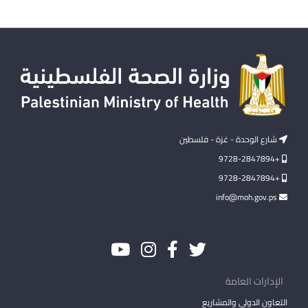
شارع الوحدة - غزة - فلسطين
+9728-2847894
+9728-2847894
info@moh.gov.ps
الإدارات العامة
التعاون الدولي والمشاريع