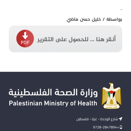
..
بواسطة / خليل حسن ماضي
شارع الوحدة - غزة - فلسطين
+9728-2847894