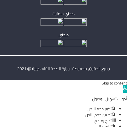
صحتي سمارت
صحتي
جميع الحقوق محفوظة | وزارة الصحة الفلسطينية @ 2021
Skip to content
Ope
toolba
أدوات تسهيل الوصول
تكبير حجم النص
تصغير حجم النص
تدرج رمادي
تباين عالي