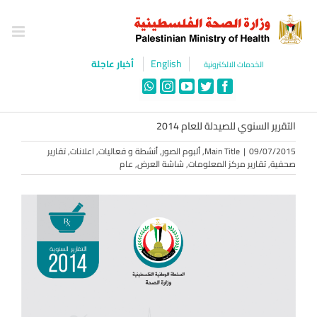
Ski
t
conten
English
أخبار عاجلة
الخدمات الالكترونية
WhatsApp
Instagram
YouTube
Twitter
Facebook
التقرير السنوي للصيدلة للعام 2014
09/07/2015
|
Main Title
,
ألبوم الصور
,
أنشطة و فعاليات
,
اعلانات
,
تقارير
صحفية
,
تقارير مركز المعلومات
,
شاشة العرض
,
عام