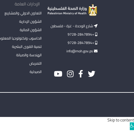
الإدارات العامة
التعاون الدولي والمشاريع
الشؤون الإدارية
شارع الوحدة - غزة - فلسطين
الشؤون المالية
+9728-2847894
الحاسوب وتكنولوجيا المعلو
+9728-2847894
تنمية القوى البشرية
info@moh.gov.ps
الهندسة والصيانة
التمريض
الصيدلية
Skip to content
Ope
toolba