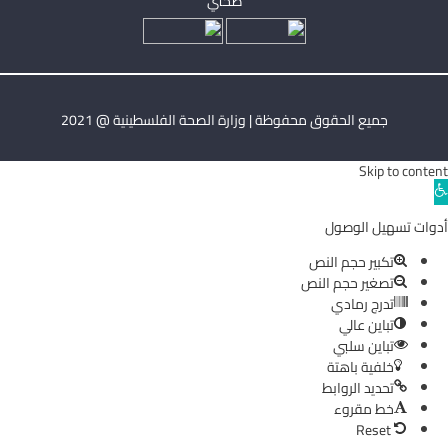
صحتي
جميع الحقوق محفوظة | وزارة الصحة الفلسطينية @ 2021
Skip to content
Ope
toolba
أدوات تسهيل الوصول
تكبير حجم النص
تصغير حجم النص
تدرج رمادي
تباين عالي
تباين سلبي
خلفية باهتة
تحديد الروابط
خط مقروء
Reset