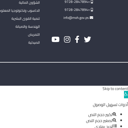
+9728-2847894
الشؤون المالية
+9728-2847894
الحاسوب وتكنولوجيا المعلو
info@moh.gov.ps
تنمية القوى البشرية
الهندسة والصيانة
التمريض
الصيدلية
Skip to content
Ope
toolba
أدوات تسهيل الوصول
تكبير حجم النص
تصغير حجم النص
تدرج رمادي