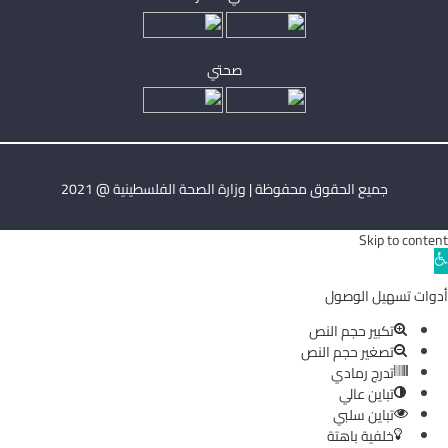
صحتي
جميع الحقوق محفوظة | وزارة الصحة الفلسطينية @ 2021
Skip to content
Ope
toolba
أدوات تسهيل الوصول
تكبير حجم النص
تصغير حجم النص
تدرج رمادي
تباين عالي
تباين سلبي
خلفية باهتة