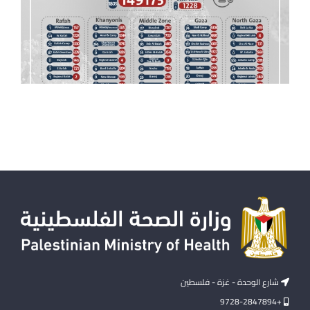
شارع الوحدة - غزة - فلسطين
+9728-2847894